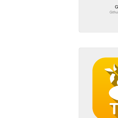
G
Gith